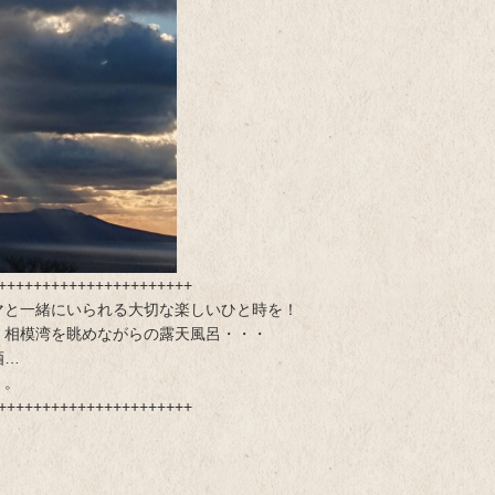
++++++++++++++++++++++
マと一緒にいられる大切な楽しいひと時を！
、相模湾を眺めながらの露天風呂・・・
酒…
。。
++++++++++++++++++++++