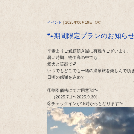
イベント
｜2025年06月19日（木）
🐾期間限定プランのお知らせ
平素よりご愛顧頂き誠に有難うございます。
暑い時期、物価高の中でも
愛犬と笑顔で💕
いつでもどこでも一緒の温泉旅を楽しんで頂
日頃の感謝を込めて
①割引価格にてご用意𓃡🐾
（2025.7.1〜2025.9.30）
②チェックインが15時からとなります🐾