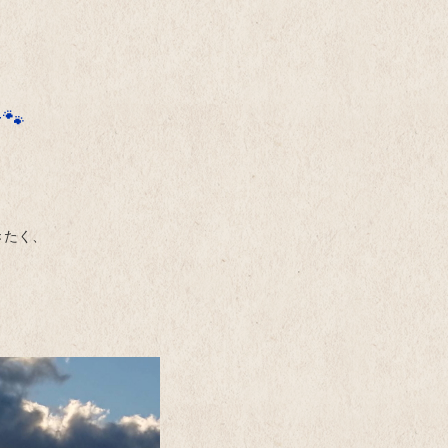
🐾
きたく、