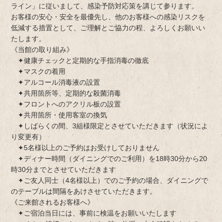
ライン」に従いまして、感染予防対応策を講じて参ります。
お客様の安心・安全を最優先し、他のお客様への感染リスクを
低減する措置として、ご理解とご協力の程、よろしくお願いい
たします。
《当館の取り組み》
✦健康チェックと定期的な手指消毒の徹底
✦マスクの着用
✦アルコール消毒液の設置
✦共用箇所等、定期的な殺菌消毒
✦フロントへのアクリル板の設置
✦共用箇所・使用客室の換気
✦しばらくの間、3組様限定とさせていただきます（状況によ
り変更有）
✦5名様以上のご予約はお受けしておりません
✦ディナー時間（ダイニングでのご利用）を18時30分から20
時30分までとさせていただきます
✦ご友人同士（4名様以上）でのご予約の場合、ダイニングで
のテーブルは間隔をあけさせていただきます。
《ご来館されるお客様へ》
✦ご宿泊当日には、事前に検温をお願いいたします