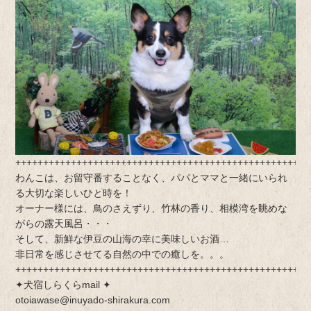
+++++++++++++++++++++++++++++++++++++++++++++++++++++
わんこは、お留守番することなく、パパとママと一緒にいられ
る大切な楽しいひと時を！
オーナー様には、鳥のさえずり、竹林の香り、相模湾を眺めな
がらの露天風呂・・・
そして、新鮮な伊豆の山海の幸に美味しいお酒…
非日常を感じさせてる自然の中での癒しを。。。
+++++++++++++++++++++++++++++++++++++++++++++++++++++
✦犬宿しらくらmail ✦
otoiawase@inuyado-shirakura.com