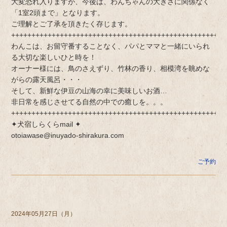
大変恐れ入りますが、今後は、わんちゃんの大きさに関係なく
「1室2頭まで」となります。
ご理解とご了承を頂きたく存じます。
+++++++++++++++++++++++++++++++++++++++++++++++++++++
わんこは、お留守番することなく、パパとママと一緒にいられ
る大切な楽しいひと時を！
オーナー様には、鳥のさえずり、竹林の香り、相模湾を眺めな
がらの露天風呂・・・
そして、新鮮な伊豆の山海の幸に美味しいお酒…
非日常を感じさせてる自然の中での癒しを。。。
+++++++++++++++++++++++++++++++++++++++++++++++++++++
✦犬宿しらくらmail ✦
otoiawase@inuyado-shirakura.com
ご予約
2024年05月27日（月）