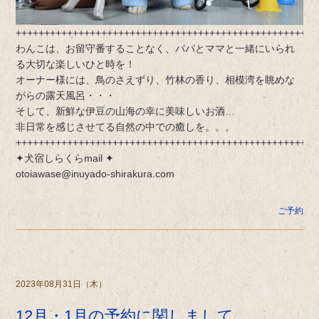
+++++++++++++++++++++++++++++++++++++++++++++++++++++
わんこは、お留守番することなく、パパとママと一緒にいられ
る大切な楽しいひと時を！
オーナー様には、鳥のさえずり、竹林の香り、相模湾を眺めな
がらの露天風呂・・・
そして、新鮮な伊豆の山海の幸に美味しいお酒…
非日常を感じさせてる自然の中での癒しを。。。
+++++++++++++++++++++++++++++++++++++++++++++++++++++
✦犬宿しらくらmail ✦
otoiawase@inuyado-shirakura.com
ご予約
2023年08月31日（木）
12月・1月の予約に関しまして