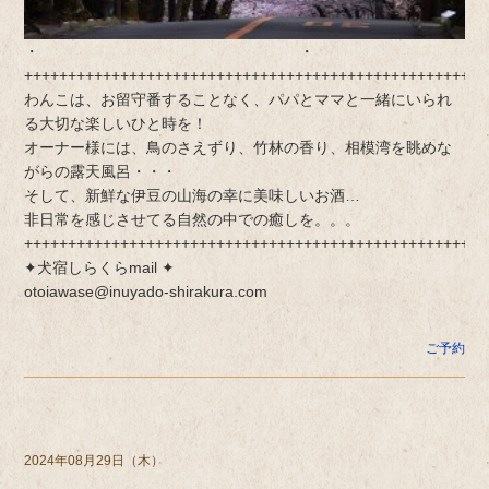
・ ・
+++++++++++++++++++++++++++++++++++++++++++++++++++++
わんこは、お留守番することなく、パパとママと一緒にいられ
る大切な楽しいひと時を！
オーナー様には、鳥のさえずり、竹林の香り、相模湾を眺めな
がらの露天風呂・・・
そして、新鮮な伊豆の山海の幸に美味しいお酒…
非日常を感じさせてる自然の中での癒しを。。。
+++++++++++++++++++++++++++++++++++++++++++++++++++++
✦犬宿しらくらmail ✦
otoiawase@inuyado-shirakura.com
ご予約
2024年08月29日（木）