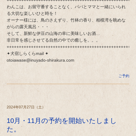
+++++++++++++++++++++++++++++++++++++++++++++++++++++
わんこは、お留守番することなく、パパとママと一緒にいられ
る大切な楽しいひと時を！
オーナー様には、鳥のさえずり、竹林の香り、相模湾を眺めな
がらの露天風呂・・・
そして、新鮮な伊豆の山海の幸に美味しいお酒…
非日常を感じさせてる自然の中での癒しを。。。
+++++++++++++++++++++++++++++++++++++++++++++++++++++
✦犬宿しらくらmail ✦
otoiawase@inuyado-shirakura.com
ご予約
2024年07月27日（土）
10月・11月の予約を開始いたしまし
た。