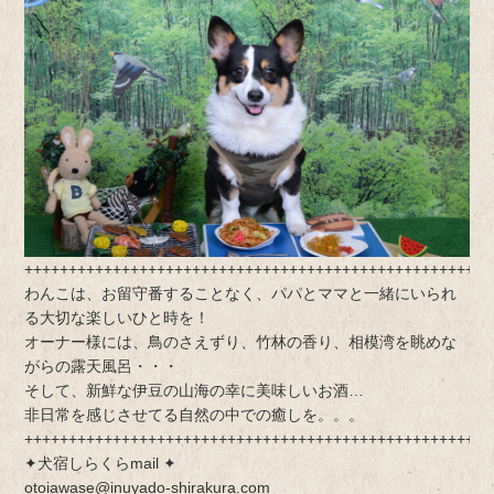
+++++++++++++++++++++++++++++++++++++++++++++++++++++
わんこは、お留守番することなく、パパとママと一緒にいられ
る大切な楽しいひと時を！
オーナー様には、鳥のさえずり、竹林の香り、相模湾を眺めな
がらの露天風呂・・・
そして、新鮮な伊豆の山海の幸に美味しいお酒…
非日常を感じさせてる自然の中での癒しを。。。
+++++++++++++++++++++++++++++++++++++++++++++++++++++
✦犬宿しらくらmail ✦
otoiawase@inuyado-shirakura.com