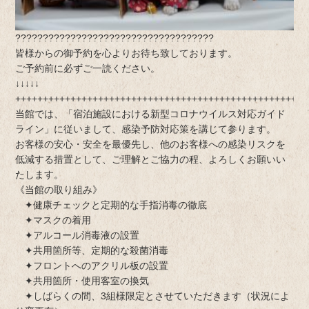
????????????????????????????????????
皆様からの御予約を心よりお待ち致しております。
ご予約前に必ずご一読ください。
↓↓↓↓↓
+++++++++++++++++++++++++++++++++++++++++++++++++++++
当館では、「宿泊施設における新型コロナウイルス対応ガイド
ライン」に従いまして、感染予防対応策を講じて参ります。
お客様の安心・安全を最優先し、他のお客様への感染リスクを
低減する措置として、ご理解とご協力の程、よろしくお願いい
たします。
《当館の取り組み》
✦健康チェックと定期的な手指消毒の徹底
✦マスクの着用
✦アルコール消毒液の設置
✦共用箇所等、定期的な殺菌消毒
✦フロントへのアクリル板の設置
✦共用箇所・使用客室の換気
✦しばらくの間、3組様限定とさせていただきます（状況によ