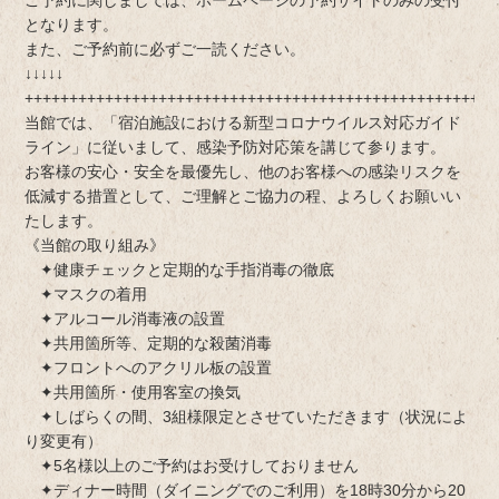
となります。
また、ご予約前に必ずご一読ください。
↓↓↓↓↓
+++++++++++++++++++++++++++++++++++++++++++++++++++++
当館では、「宿泊施設における新型コロナウイルス対応ガイド
ライン」に従いまして、感染予防対応策を講じて参ります。
お客様の安心・安全を最優先し、他のお客様への感染リスクを
低減する措置として、ご理解とご協力の程、よろしくお願いい
たします。
《当館の取り組み》
✦健康チェックと定期的な手指消毒の徹底
✦マスクの着用
✦アルコール消毒液の設置
✦共用箇所等、定期的な殺菌消毒
✦フロントへのアクリル板の設置
✦共用箇所・使用客室の換気
✦しばらくの間、3組様限定とさせていただきます（状況によ
り変更有）
✦5名様以上のご予約はお受けしておりません
✦ディナー時間（ダイニングでのご利用）を18時30分から20