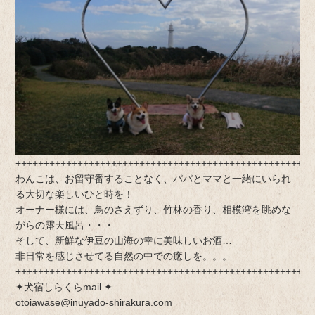
+++++++++++++++++++++++++++++++++++++++++++++++++++++
わんこは、お留守番することなく、パパとママと一緒にいられ
る大切な楽しいひと時を！
オーナー様には、鳥のさえずり、竹林の香り、相模湾を眺めな
がらの露天風呂・・・
そして、新鮮な伊豆の山海の幸に美味しいお酒…
非日常を感じさせてる自然の中での癒しを。。。
+++++++++++++++++++++++++++++++++++++++++++++++++++++
✦犬宿しらくらmail ✦
otoiawase@inuyado-shirakura.com