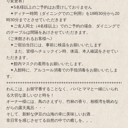
り変更有）
✦5名様以上のご予約はお受けしておりません
✦ディナー時間（ダイニングでのご利用）を18時30分から20
時30分までとさせていただきます
✦ご友人同士（4名様以上）でのご予約の場合、ダイニングで
のテーブルは間隔をあけさせていただきます。
《ご来館されるお客様へ》
✦ご宿泊当日には、事前に検温をお願いいたします
また、皆様へチェックイン時、体温、本人確認をさせてい
ただきます。
✦館内マスクの着用をお願いいたします。
✦入館時に、アルコール消毒での手指消毒をお願いいたしま
す。
+++++++++++++++++++++++++++++++++++++++++++++++++++++
わんこは、お留守番することなく、パパとママと一緒にいられ
る大切な楽しいひと時を！
オーナー様には、鳥のさえずり、竹林の香り、相模湾を眺めな
がらの露天風呂・・・
そして、新鮮な伊豆の山海の幸に美味しいお酒…
非日常を感じさせてる自然の中での癒しを。。。