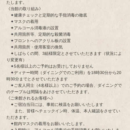
たします。
《当館の取り組み》
✦健康チェックと定期的な手指消毒の徹底
✦マスクの着用
✦アルコール消毒液の設置
✦共用箇所等、定期的な殺菌消毒
✦フロントへのアクリル板の設置
✦共用箇所・使用客室の換気
✦しばらくの間、3組様限定とさせていただきます（状況によ
り変更有）
✦5名様以上のご予約はお受けしておりません
✦ディナー時間（ダイニングでのご利用）を18時30分から20
時30分までとさせていただきます
✦ご友人同士（4名様以上）でのご予約の場合、ダイニングで
のテーブルは間隔をあけさせていただきます。
《ご来館されるお客様へ》
✦ご宿泊当日には、事前に検温をお願いいたします
また、皆様へチェックイン時、体温、本人確認をさせてい
ただきます。
✦館内マスクの着用をお願いいたします。
✦入館時に、アルコール消毒での手指消毒をお願いいたしま