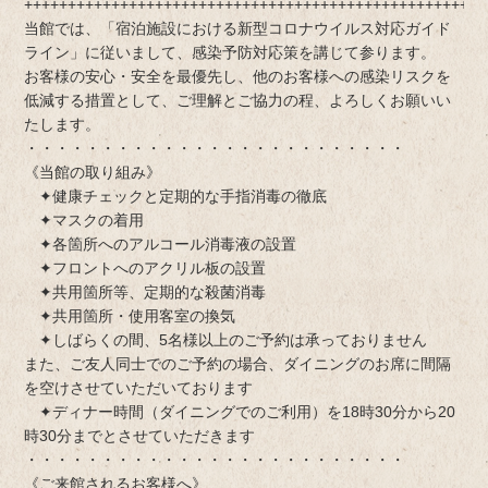
+++++++++++++++++++++++++++++++++++++++++++++++++++++
当館では、「宿泊施設における新型コロナウイルス対応ガイド
ライン」に従いまして、感染予防対応策を講じて参ります。
お客様の安心・安全を最優先し、他のお客様への感染リスクを
低減する措置として、ご理解とご協力の程、よろしくお願いい
たします。
・・・・・・・・・・・・・・・・・・・・・・・・・
《当館の取り組み》
✦健康チェックと定期的な手指消毒の徹底
✦マスクの着用
✦各箇所へのアルコール消毒液の設置
✦フロントへのアクリル板の設置
✦共用箇所等、定期的な殺菌消毒
✦共用箇所・使用客室の換気
✦しばらくの間、5名様以上のご予約は承っておりません
また、ご友人同士でのご予約の場合、ダイニングのお席に間隔
を空けさせていただいております
✦ディナー時間（ダイニングでのご利用）を18時30分から20
時30分までとさせていただきます
・・・・・・・・・・・・・・・・・・・・・・・・・
《ご来館されるお客様へ》