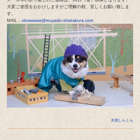
大変ご迷惑をおかけしますがご理解の程、宜しくお願い致しま
す。
MAIL：
otoiawase@inuyado-shsirakura.com
犬宿しらくら