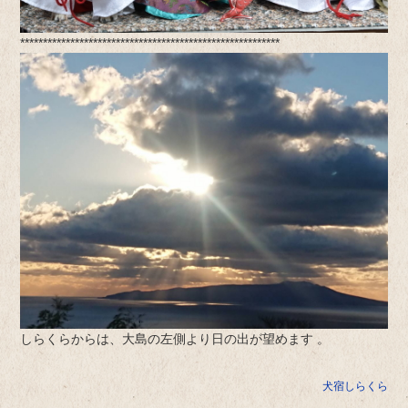
*********************************************************
しらくらからは、大島の左側より日の出が望めます 。
犬宿しらくら